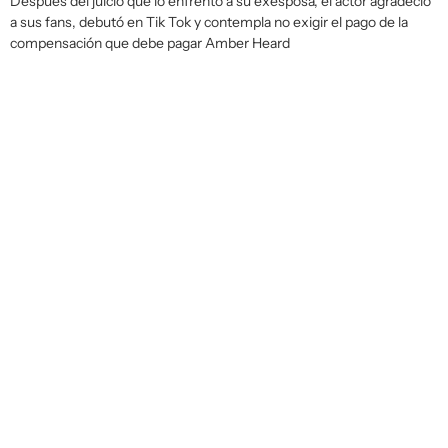
Después del juicio que lo enfrentó a su exesposa, el actor agradeció
a sus fans, debutó en Tik Tok y contempla no exigir el pago de la
compensación que debe pagar Amber Heard