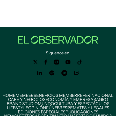
Siguenos en:
HOME
MEMBER
BENEFICIOS MEMBER
REFERÍ
NACIONAL
CAFÉ Y NEGOCIOS
ECONOMÍA Y EMPRESAS
AGRO
BRAND STUDIO
MUNDO
CULTURA Y ESPECTÁCULOS
LIFESTYLE
OPINIÓN
FÚNEBRES
REMATES Y LEGALES
EDICIONES ESPECIALES
PUBLICACIONES