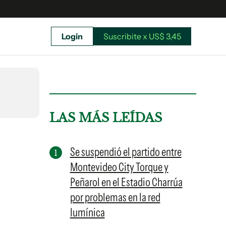
Login
Suscribite x US$ 3,45
uscríbete ahora a El Observador y elegí hasta
donde llegar.
LAS MÁS LEÍDAS
Se suspendió el partido entre
Montevideo City Torque y
Peñarol en el Estadio Charrúa
por problemas en la red
lumínica
Suscribite x US$ 3,45