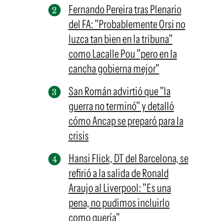
Fernando Pereira tras Plenario
del FA: "Probablemente Orsi no
luzca tan bien en la tribuna"
como Lacalle Pou "pero en la
cancha gobierna mejor"
San Román advirtió que "la
guerra no terminó" y detalló
cómo Ancap se preparó para la
crisis
Hansi Flick, DT del Barcelona, se
refirió a la salida de Ronald
Araujo al Liverpool: "Es una
pena, no pudimos incluirlo
como quería"