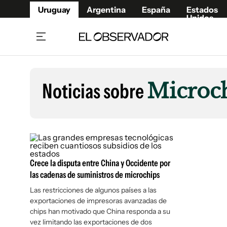
Uruguay
Argentina
España
Estados
Unidos
Home
Lifestyl
Member
Opinió
Noticias sobre
Microc
Beneficios Member
Fúnebr
Referí
Remates
7°C
Lunes:
Ahora en:
Montevideo
Nacional
Mín
8°
Máx
Edicion
9°
Cielo Claro
Café y Negocios
Publica
Economía y Empresas
Newslet
Crece la disputa entre China y Occidente por
Agro
Argent
las cadenas de suministros de microchips
Brand Studio
España
Las restricciones de algunos países a las
exportaciones de impresoras avanzadas de
Mundo
Estados
chips han motivado que China responda a su
Cultura y Espectáculos
vez limitando las exportaciones de dos