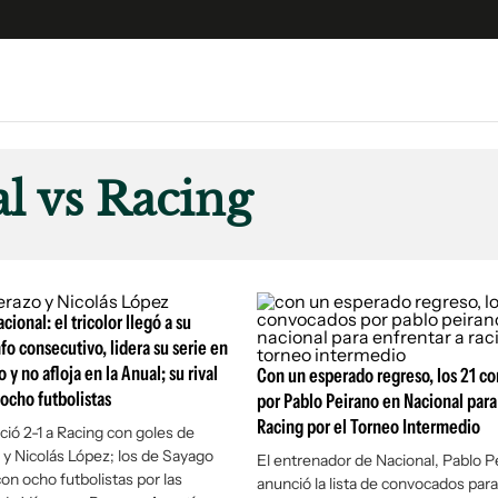
e
S
n
l vs Racing
es
Siguenos en:
 y Legales
es especiales
ciones
cional: el tricolor llegó a su
ters
fo consecutivo, lidera su serie en
 y no afloja en la Anual; su rival
ina
Con un esperado regreso, los 21 c
ocho futbolistas
por Pablo Peirano en Nacional para
Racing por el Torneo Intermedio
ció 2-1 a Racing con goles de
 Unidos
 y Nicolás López; los de Sayago
El entrenador de Nacional, Pablo P
on ocho futbolistas por las
anunció la lista de convocados para