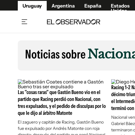
Uruguay
Argentina
España
Estados
Unidos
Home
Lifestyl
Member
Opinió
Noticias sobre
Naciona
Beneficios Member
Fúnebr
Referí
Remates
11°C
Sábado:
Ahora en:
Montevideo
Nacional
Mín
8°
Máx
Edicion
11°
Cielo Claro
Café y Negocios
Publica
Racing 1-2 Na
Las "cosas raras" que Gastón Bueno vio en el
Economía y Empresas
Newslet
décimo triun
partido que Racing perdió con Nacional, con
el Intermedio
Agro
Argent
tres expulsados, y el pedido de disculpas por lo
terminó con 
Brand Studio
España
que le dijo al árbitro Matonte
Nacional ven
Mundo
Estados
El zaguero y capitán de Racing, Gastón Bueno
Gabriel Báez
fue expulsado por Andrés Matonte con roja
Cultura y Espectáculos
terminaron c
directa: después del partido que ganó Nacional