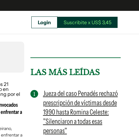
Login
Suscribite x US$ 3,45
uscríbete ahora a El Observador y elegí hasta
donde llegar.
LAS MÁS LEÍDAS
Jueza del caso Penadés rechazó
prescripción de víctimas desde
onvocados
1990 hasta Romina Celeste:
 enfrentar a
"Silenciaron a todas esas
eirano,
personas"
 enfrentar a
Suscribite x US$ 3,45