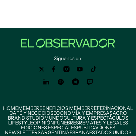
Siguenos en:
HOME
MEMBER
BENEFICIOS MEMBER
REFERÍ
NACIONAL
CAFÉ Y NEGOCIOS
ECONOMÍA Y EMPRESAS
AGRO
BRAND STUDIO
MUNDO
CULTURA Y ESPECTÁCULOS
LIFESTYLE
OPINIÓN
FÚNEBRES
REMATES Y LEGALES
EDICIONES ESPECIALES
PUBLICACIONES
NEWSLETTERS
ARGENTINA
ESPAÑA
ESTADOS UNIDOS