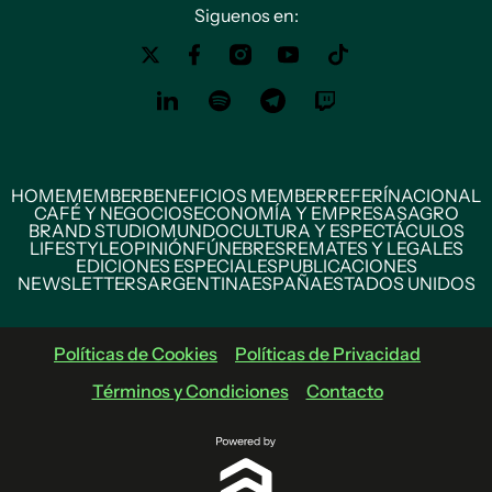
Siguenos en:
HOME
MEMBER
BENEFICIOS MEMBER
REFERÍ
NACIONAL
CAFÉ Y NEGOCIOS
ECONOMÍA Y EMPRESAS
AGRO
BRAND STUDIO
MUNDO
CULTURA Y ESPECTÁCULOS
LIFESTYLE
OPINIÓN
FÚNEBRES
REMATES Y LEGALES
EDICIONES ESPECIALES
PUBLICACIONES
NEWSLETTERS
ARGENTINA
ESPAÑA
ESTADOS UNIDOS
Políticas de Cookies
Políticas de Privacidad
Términos y Condiciones
Contacto