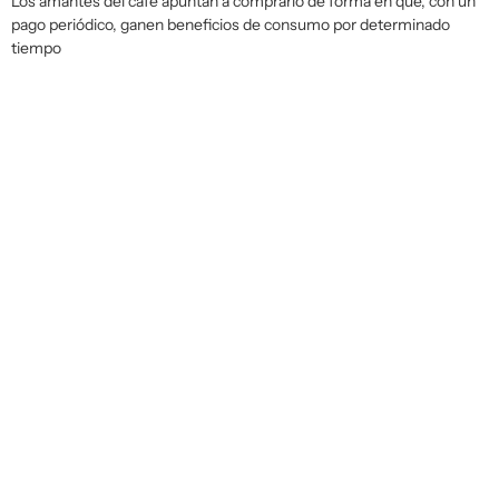
Los amantes del café apuntan a comprarlo de forma en que, con un
pago periódico, ganen beneficios de consumo por determinado
tiempo