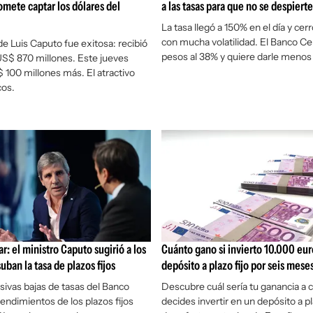
mete captar los dólares del
a las tasas para que no se despierte
La tasa llegó a 150% en el día y cer
con mucha volatilidad. El Banco Cen
 de Luis Caputo fue exitosa: recibió
pesos al 38% y quiere darle menos v
US$ 870 millones. Este jueves
100 millones más. El atractivo
cos.
r: el ministro Caputo sugirió a los
Cuánto gano si invierto 10.000 eur
uban la tasa de plazos fijos
depósito a plazo fijo por seis mese
sivas bajas de tasas del Banco
Descubre cuál sería tu ganancia a c
rendimientos de los plazos fijos
decides invertir en un depósito a pl