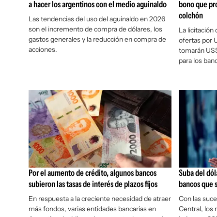
a hacer los argentinos con el medio aguinaldo
bono que pro
colchón
Las tendencias del uso del aguinaldo en 2026
son el incremento de compra de dólares, los
La licitación
gastos generales y la reducción en compra de
ofertas por 
acciones.
tomarán US$ 
para los ban
Por el aumento de crédito, algunos bancos
Suba del dóla
subieron las tasas de interés de plazos fijos
bancos que s
En respuesta a la creciente necesidad de atraer
Con las suce
más fondos, varias entidades bancarias en
Central, los 