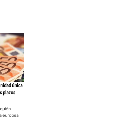
unidad única
s plazos
 quién
ca europea