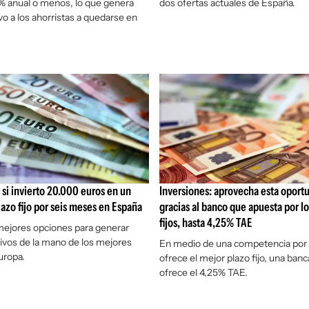
% anual o menos, lo que genera
dos ofertas actuales de España.
vo a los ahorristas a quedarse en
si invierto 20.000 euros en un
Inversiones: aprovecha esta oport
lazo fijo por seis meses en España
gracias al banco que apuesta por lo
fijos, hasta 4,25% TAE
mejores opciones para generar
ivos de la mano de los mejores
En medio de una competencia por
uropa.
ofrece el mejor plazo fijo, una ban
ofrece el 4,25% TAE.