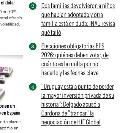
 el dólar
Dos familias devolvieron a niños
ró en 70%,
que habían adoptado y otra
tral ofreció
familia está en duda: INAU revisa
olatilidad.
qué falló
Elecciones obligatorias BPS
2026: quiénes deben votar, de
cuánto es la multa por no
hacerlo y las fechas clave
"Uruguay está a punto de perder
la mayor inversión privada de su
historia": Delgado acusó a
os en un
Cardona de "trancar" la
s en España
negociación de HIF Global
orto plazo si
azo fijo en