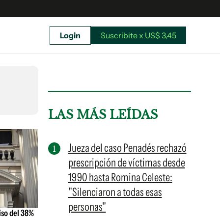
Login
Suscribite x US$ 3,45
uscríbete ahora a El Observador y elegí hasta
donde llegar.
LAS MÁS LEÍDAS
Jueza del caso Penadés rechazó
prescripción de víctimas desde
1990 hasta Romina Celeste:
"Silenciaron a todas esas
personas"
piso del 38%
Suscribite x US$ 3,45