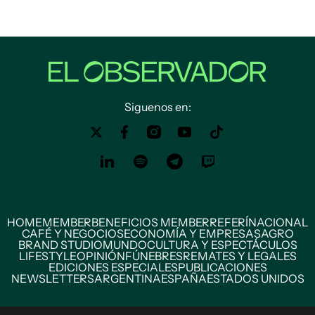
Siguenos en:
HOME
MEMBER
BENEFICIOS MEMBER
REFERÍ
NACIONAL
CAFÉ Y NEGOCIOS
ECONOMÍA Y EMPRESAS
AGRO
BRAND STUDIO
MUNDO
CULTURA Y ESPECTÁCULOS
LIFESTYLE
OPINIÓN
FÚNEBRES
REMATES Y LEGALES
EDICIONES ESPECIALES
PUBLICACIONES
NEWSLETTERS
ARGENTINA
ESPAÑA
ESTADOS UNIDOS