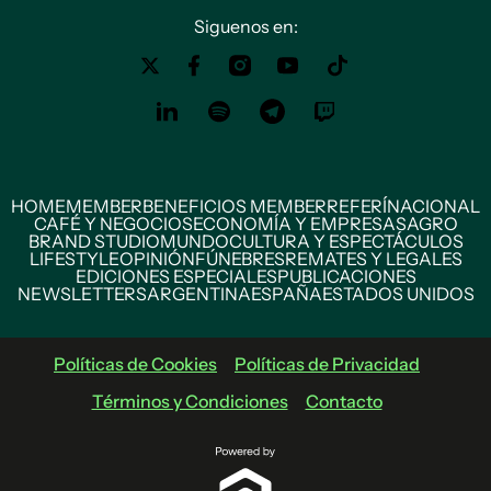
Siguenos en:
HOME
MEMBER
BENEFICIOS MEMBER
REFERÍ
NACIONAL
CAFÉ Y NEGOCIOS
ECONOMÍA Y EMPRESAS
AGRO
BRAND STUDIO
MUNDO
CULTURA Y ESPECTÁCULOS
LIFESTYLE
OPINIÓN
FÚNEBRES
REMATES Y LEGALES
EDICIONES ESPECIALES
PUBLICACIONES
NEWSLETTERS
ARGENTINA
ESPAÑA
ESTADOS UNIDOS
Políticas de Cookies
Políticas de Privacidad
Términos y Condiciones
Contacto