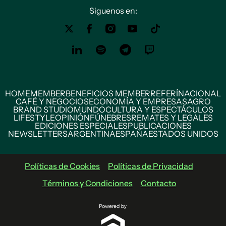
Siguenos en:
HOME
MEMBER
BENEFICIOS MEMBER
REFERÍ
NACIONAL
CAFÉ Y NEGOCIOS
ECONOMÍA Y EMPRESAS
AGRO
BRAND STUDIO
MUNDO
CULTURA Y ESPECTÁCULOS
LIFESTYLE
OPINIÓN
FÚNEBRES
REMATES Y LEGALES
EDICIONES ESPECIALES
PUBLICACIONES
NEWSLETTERS
ARGENTINA
ESPAÑA
ESTADOS UNIDOS
Políticas de Cookies
Políticas de Privacidad
Términos y Condiciones
Contacto