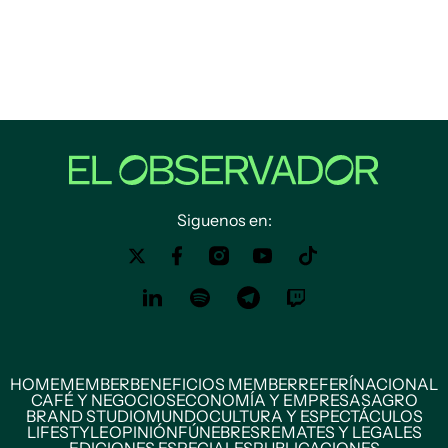
Siguenos en:
HOME
MEMBER
BENEFICIOS MEMBER
REFERÍ
NACIONAL
CAFÉ Y NEGOCIOS
ECONOMÍA Y EMPRESAS
AGRO
BRAND STUDIO
MUNDO
CULTURA Y ESPECTÁCULOS
LIFESTYLE
OPINIÓN
FÚNEBRES
REMATES Y LEGALES