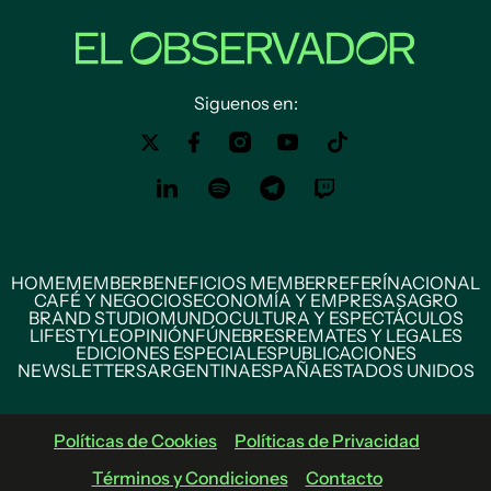
Siguenos en:
HOME
MEMBER
BENEFICIOS MEMBER
REFERÍ
NACIONAL
CAFÉ Y NEGOCIOS
ECONOMÍA Y EMPRESAS
AGRO
BRAND STUDIO
MUNDO
CULTURA Y ESPECTÁCULOS
LIFESTYLE
OPINIÓN
FÚNEBRES
REMATES Y LEGALES
EDICIONES ESPECIALES
PUBLICACIONES
NEWSLETTERS
ARGENTINA
ESPAÑA
ESTADOS UNIDOS
Políticas de Cookies
Políticas de Privacidad
Términos y Condiciones
Contacto