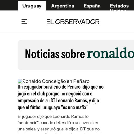
Uruguay
Argentina
España
Estados
Unidos
Home
Lifestyl
Member
Opinió
Noticias sobre
ronaldo
Beneficios Member
Fúnebr
Referí
Remates
12°C
Domingo:
Ahora en:
Montevideo
Nacional
Mín
10°
Máx
13°
Edicion
Nubes
Café y Negocios
Publica
Un exjugador brasileño de Peñarol dijo que no
Economía y Empresas
Newslet
jugó en el club porque no negoció con el
empresario de su DT Leonardo Ramos, y dijo
Agro
Argent
que el fútbol uruguayo "es una mafia"
Brand Studio
España
El jugador dijo que Leonardo Ramos lo
Mundo
Estados
"sentenció" cuando defendió a un juvenil en
Cultura y Espectáculos
una pelea, y aseguró que le dijo al DT que no