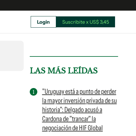
Login
Suscribite x US$ 3,45
uscríbete ahora a El Observador y elegí hasta
donde llegar.
LAS MÁS LEÍDAS
"Uruguay está a punto de perder
la mayor inversión privada de su
historia": Delgado acusó a
Cardona de "trancar" la
negociación de HIF Global
Suscribite x US$ 3,45