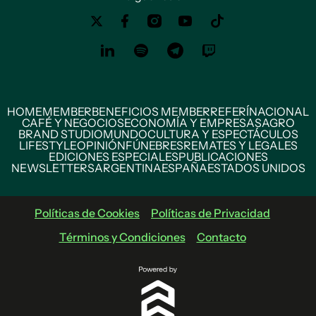
HOME
MEMBER
BENEFICIOS MEMBER
REFERÍ
NACIONAL
CAFÉ Y NEGOCIOS
ECONOMÍA Y EMPRESAS
AGRO
BRAND STUDIO
MUNDO
CULTURA Y ESPECTÁCULOS
LIFESTYLE
OPINIÓN
FÚNEBRES
REMATES Y LEGALES
EDICIONES ESPECIALES
PUBLICACIONES
NEWSLETTERS
ARGENTINA
ESPAÑA
ESTADOS UNIDOS
Políticas de Cookies
Políticas de Privacidad
Términos y Condiciones
Contacto