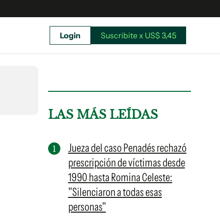
Login
Suscribite x US$ 3,45
uscríbete ahora a El Observador y elegí hasta
donde llegar.
LAS MÁS LEÍDAS
Jueza del caso Penadés rechazó
prescripción de víctimas desde
1990 hasta Romina Celeste:
"Silenciaron a todas esas
personas"
Suscribite x US$ 3,45