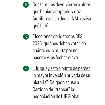
Dos familias devolvieron a niños
que habían adoptado y otra
familia está en duda: INAU revisa
qué falló
Elecciones obligatorias BPS
2026: quiénes deben votar, de
cuánto es la multa por no
hacerlo y las fechas clave
"Uruguay está a punto de perder
la mayor inversión privada de su
historia": Delgado acusó a
Cardona de "trancar" la
negociación de HIF Global