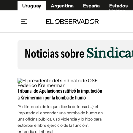
Uruguay
Argentina
España
Estados
Unidos
Home
Lifestyl
Member
Opinió
Noticias sobre
Sindica
Beneficios Member
Fúnebr
Referí
Remates
7°C
Domingo:
Ahora en:
Montevideo
Nacional
Mín
9°
Máx
Edicion
10°
Algo De Nubes
Café y Negocios
Publica
Tribunal de Apelaciones ratificó la imputación
Economía y Empresas
Newslet
a Kreimerman por la bomba de humo
Agro
Argent
"A diferencia de lo que dice la defensa (...) el
Brand Studio
España
imputado al encender una bomba de humo en
Mundo
Estados
una oficina pública, usó violencia y lo hizo para
estorbar el libre ejercicio de la función",
Cultura y Espectáculos
entendió el tribunal