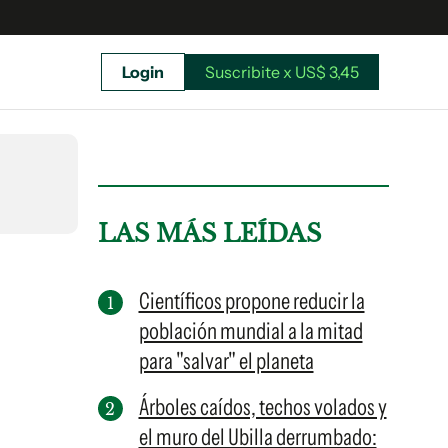
Login
Suscribite x US$ 3,45
uscríbete ahora a El Observador y elegí hasta
donde llegar.
LAS MÁS LEÍDAS
Científicos propone reducir la
población mundial a la mitad
para "salvar" el planeta
Árboles caídos, techos volados y
el muro del Ubilla derrumbado:
Suscribite x US$ 3,45