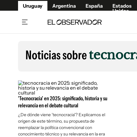
Uruguay
Argentina
España
Estados
Unidos
Home
Lifestyl
Member
Opinió
Noticias sobre
tecnocr
Beneficios Member
Fúnebr
Referí
Remates
11°C
Sábado:
Ahora en:
Montevideo
Nacional
Mín
7°
Máx
Edicion
11°
Cielo Claro
Café y Negocios
Publica
Economía y Empresas
Newslet
'Tecnocracia' en 2025: significado, historia y su
Agro
Argent
relevancia en el debate cultural
Brand Studio
España
¿De dónde viene 'tecnocracia'? Explicamos el
origen de este término, su propuesta de
Mundo
Estados
reemplazar la política convencional con
Cultura y Espectáculos
conocimiento técnico y su relevancia en la era