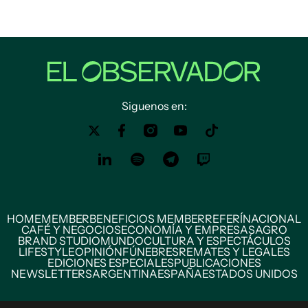
Siguenos en:
HOME
MEMBER
BENEFICIOS MEMBER
REFERÍ
NACIONAL
CAFÉ Y NEGOCIOS
ECONOMÍA Y EMPRESAS
AGRO
BRAND STUDIO
MUNDO
CULTURA Y ESPECTÁCULOS
LIFESTYLE
OPINIÓN
FÚNEBRES
REMATES Y LEGALES
EDICIONES ESPECIALES
PUBLICACIONES
NEWSLETTERS
ARGENTINA
ESPAÑA
ESTADOS UNIDOS