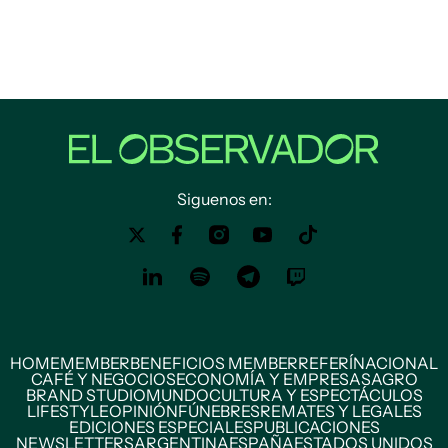
Siguenos en:
HOME
MEMBER
BENEFICIOS MEMBER
REFERÍ
NACIONAL
CAFÉ Y NEGOCIOS
ECONOMÍA Y EMPRESAS
AGRO
BRAND STUDIO
MUNDO
CULTURA Y ESPECTÁCULOS
LIFESTYLE
OPINIÓN
FÚNEBRES
REMATES Y LEGALES
EDICIONES ESPECIALES
PUBLICACIONES
NEWSLETTERS
ARGENTINA
ESPAÑA
ESTADOS UNIDOS