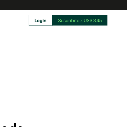
Login
Suscribite x US$ 3,45
uscríbete ahora a El Observador y elegí hasta
donde llegar.
Suscribite x US$ 3,45