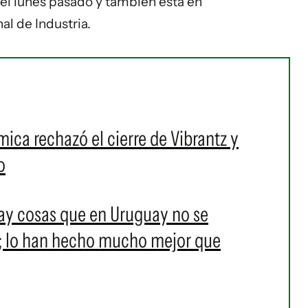
a el lunes pasado y también está en
l de Industria.
mica rechazó el cierre de Vibrantz y
o
ay cosas que en Uruguay no se
; lo han hecho mucho mejor que