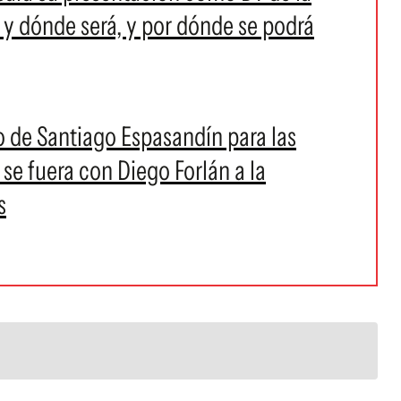
y dónde será, y por dónde se podrá
to de Santiago Espasandín para las
 se fuera con Diego Forlán a la
s