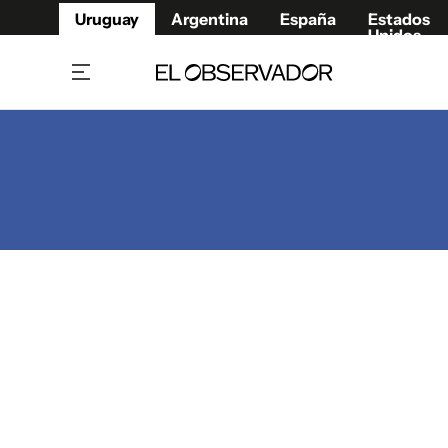
Uruguay
Argentina
España
Estados
Unidos
Home
Juegos 
Referí
Rugby
Fútbol
Básque
Mundial 2026
Tenis
Resultados Deportivos
Runnin
Fútbol internacional
Polidep
Copa Libertadores
Motor