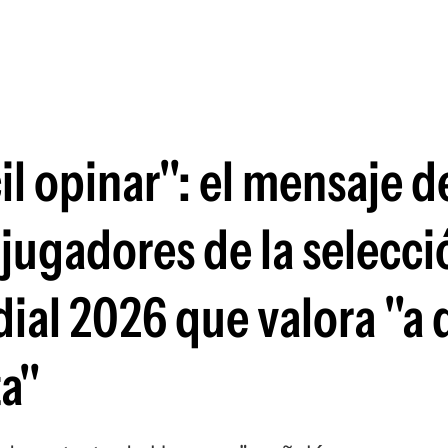
Si
il opinar": el mensaje de
 jugadores de la selecci
ial 2026 que valora "a 
ta"