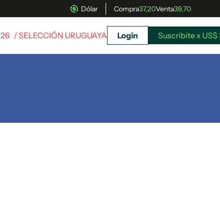
Dólar
Compra
37,20
Venta
39,70
026
/ SELECCIÓN URUGUAYA
Login
Suscribite x US$ 
uscríbete ahora a El Observador y elegí hasta
donde llegar.
Suscribite x US$ 3,45