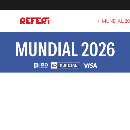
/
MUNDIAL 2
Olímpicos
S
tbol
g
ortivo