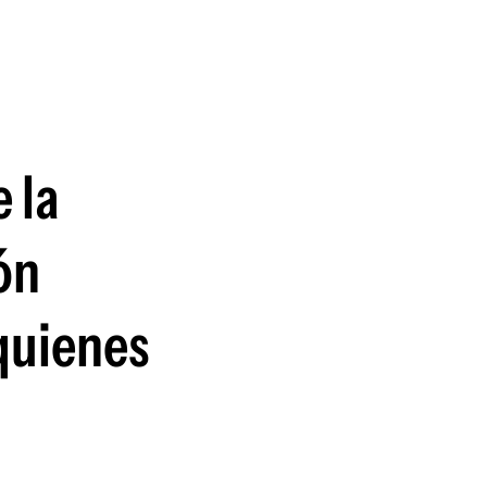
guenos en:
 la
ón
quienes