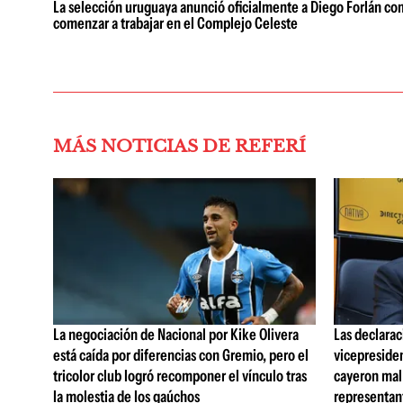
La selección uruguaya anunció oficialmente a Diego Forlán com
comenzar a trabajar en el Complejo Celeste
MÁS NOTICIAS DE REFERÍ
La negociación de Nacional por Kike Olivera
Las declarac
está caída por diferencias con Gremio, pero el
vicepreside
tricolor club logró recomponer el vínculo tras
cayeron mal 
la molestia de los gaúchos
representan