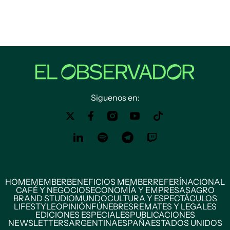
Siguenos en:
HOME
MEMBER
BENEFICIOS MEMBER
REFERÍ
NACIONAL
CAFÉ Y NEGOCIOS
ECONOMÍA Y EMPRESAS
AGRO
BRAND STUDIO
MUNDO
CULTURA Y ESPECTÁCULOS
LIFESTYLE
OPINIÓN
FÚNEBRES
REMATES Y LEGALES
EDICIONES ESPECIALES
PUBLICACIONES
NEWSLETTERS
ARGENTINA
ESPAÑA
ESTADOS UNIDOS