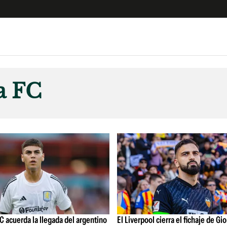
e
S
n
a FC
es
Siguenos en:
 y Legales
es especiales
ciones
ters
ina
 Unidos
FC acuerda la llegada del argentino
El Liverpool cierra el fichaje de Gio