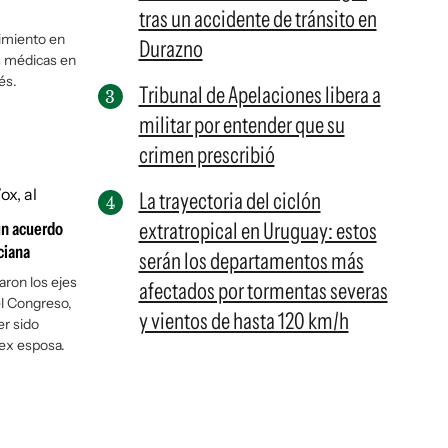
tras un accidente de tránsito en
dimiento en
Durazno
s médicas en
és.
Tribunal de Apelaciones libera a
militar por entender que su
crimen prescribió
La trayectoria del ciclón
extratropical en Uruguay: estos
un acuerdo
ciana
serán los departamentos más
aron los ejes
afectados por tormentas severas
el Congreso,
y vientos de hasta 120 km/h
er sido
 ex esposa.