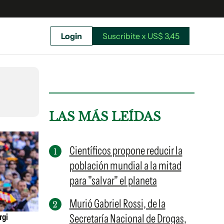
Login
Suscribite x US$ 3,45
uscríbete ahora a El Observador y elegí hasta
donde llegar.
LAS MÁS LEÍDAS
Científicos propone reducir la
población mundial a la mitad
para "salvar" el planeta
Murió Gabriel Rossi, de la
rgi
Secretaría Nacional de Drogas,
Suscribite x US$ 3,45