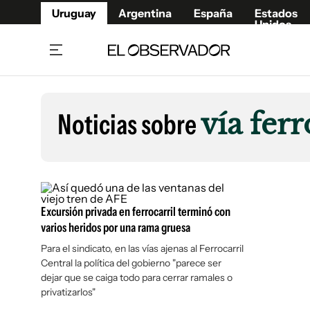
Uruguay
Argentina
España
Estados
Unidos
Home
Lifestyl
Member
Opinió
Noticias sobre
vía ferr
Beneficios Member
Fúnebr
Referí
Remates
10°C
Sábado:
Ahora en:
Montevideo
Nacional
Mín
7°
Edicion
Máx
11°
Nubes Dispersas
Café y Negocios
Publica
Excursión privada en ferrocarril terminó con
Economía y Empresas
Newslet
varios heridos por una rama gruesa
Agro
Argent
Para el sindicato, en las vías ajenas al Ferrocarril
Brand Studio
España
Central la política del gobierno "parece ser
Mundo
Estados
dejar que se caiga todo para cerrar ramales o
privatizarlos"
Cultura y Espectáculos