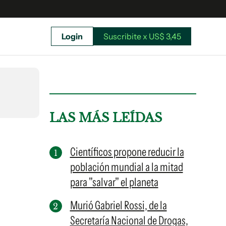
Login
Suscribite x US$ 3,45
uscríbete ahora a El Observador y elegí hasta
donde llegar.
LAS MÁS LEÍDAS
Científicos propone reducir la
población mundial a la mitad
para "salvar" el planeta
Murió Gabriel Rossi, de la
Secretaría Nacional de Drogas,
Suscribite x US$ 3,45