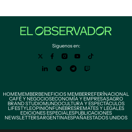
Siguenos en:
HOME
MEMBER
BENEFICIOS MEMBER
REFERÍ
NACIONAL
CAFÉ Y NEGOCIOS
ECONOMÍA Y EMPRESAS
AGRO
BRAND STUDIO
MUNDO
CULTURA Y ESPECTÁCULOS
LIFESTYLE
OPINIÓN
FÚNEBRES
REMATES Y LEGALES
EDICIONES ESPECIALES
PUBLICACIONES
NEWSLETTERS
ARGENTINA
ESPAÑA
ESTADOS UNIDOS