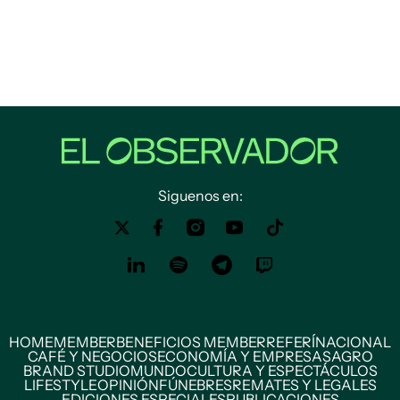
Siguenos en:
HOME
MEMBER
BENEFICIOS MEMBER
REFERÍ
NACIONAL
CAFÉ Y NEGOCIOS
ECONOMÍA Y EMPRESAS
AGRO
BRAND STUDIO
MUNDO
CULTURA Y ESPECTÁCULOS
LIFESTYLE
OPINIÓN
FÚNEBRES
REMATES Y LEGALES
EDICIONES ESPECIALES
PUBLICACIONES