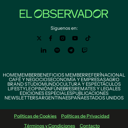
Siguenos en:
HOME
MEMBER
BENEFICIOS MEMBER
REFERÍ
NACIONAL
CAFÉ Y NEGOCIOS
ECONOMÍA Y EMPRESAS
AGRO
BRAND STUDIO
MUNDO
CULTURA Y ESPECTÁCULOS
LIFESTYLE
OPINIÓN
FÚNEBRES
REMATES Y LEGALES
EDICIONES ESPECIALES
PUBLICACIONES
NEWSLETTERS
ARGENTINA
ESPAÑA
ESTADOS UNIDOS
Políticas de Cookies
Políticas de Privacidad
Términos y Condiciones
Contacto