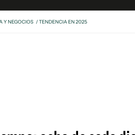
 Y NEGOCIOS
/ TENDENCIA EN 2025
es
Edición Digital
S
rvador Radio
y
 Unidos