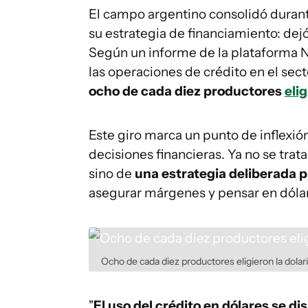
El campo argentino consolidó duran
su estrategia de financiamiento: dejó
Según un informe de la plataforma N
las operaciones de crédito en el sec
ocho de cada diez productores
eli
Este giro marca un punto de inflexió
decisiones financieras. Ya no se trata
sino de
una estrategia deliberada pa
asegurar márgenes y pensar en dólare
Ocho de cada diez productores
eligieron la dola
"
El uso del crédito en dólares se d