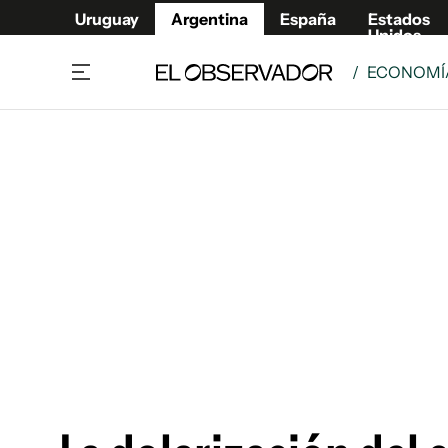
Uruguay
Argentina
España
Estados
Unidos
/
ECONOMÍA
Home
Deport
Política
El Obse
Economía y negocios
Urugua
Zoom
España
Sociedad
Estados
Espectáculos