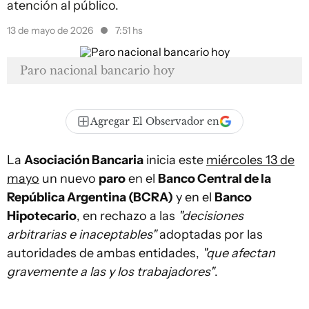
atención al público.
13 de mayo de 2026
7:51 hs
Paro nacional bancario hoy
Agregar El Observador en
La
Asociación Bancaria
inicia este
miércoles 13 de
mayo
un nuevo
paro
en el
Banco Central de la
República Argentina (BCRA)
y en el
Banco
Hipotecario
, en rechazo a las
"decisiones
arbitrarias e inaceptables"
adoptadas por las
autoridades de ambas entidades,
"que afectan
gravemente a las y los trabajadores"
.