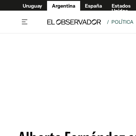
Uruguay
Argentina
España
Estados
Unidos
/
POLÍTICA
Home
Deport
Política
El Obse
Economía y negocios
Urugua
Zoom
España
Sociedad
Estados
Espectáculos