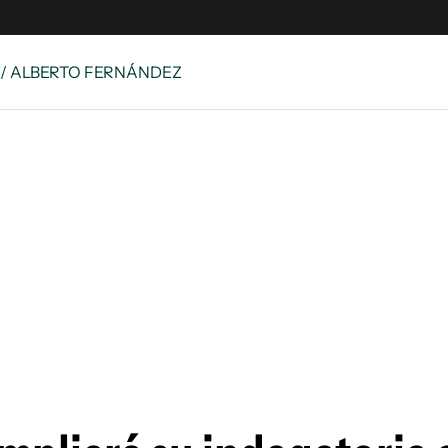
/ ALBERTO FERNÁNDEZ
es
Edición Digital
S
rvador Radio
y
 Unidos