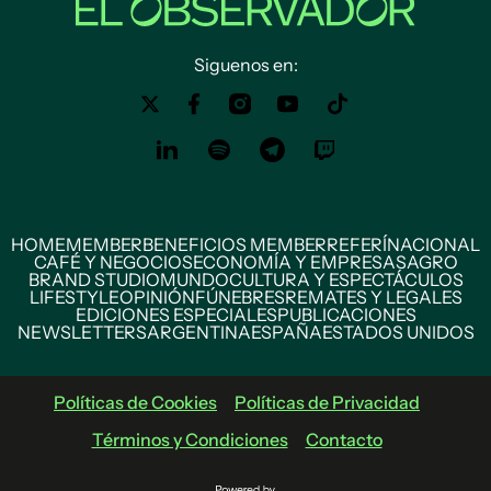
Siguenos en:
HOME
MEMBER
BENEFICIOS MEMBER
REFERÍ
NACIONAL
CAFÉ Y NEGOCIOS
ECONOMÍA Y EMPRESAS
AGRO
BRAND STUDIO
MUNDO
CULTURA Y ESPECTÁCULOS
LIFESTYLE
OPINIÓN
FÚNEBRES
REMATES Y LEGALES
EDICIONES ESPECIALES
PUBLICACIONES
NEWSLETTERS
ARGENTINA
ESPAÑA
ESTADOS UNIDOS
Políticas de Cookies
Políticas de Privacidad
Términos y Condiciones
Contacto