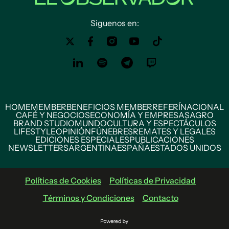
Siguenos en:
HOME
MEMBER
BENEFICIOS MEMBER
REFERÍ
NACIONAL
CAFÉ Y NEGOCIOS
ECONOMÍA Y EMPRESAS
AGRO
BRAND STUDIO
MUNDO
CULTURA Y ESPECTÁCULOS
LIFESTYLE
OPINIÓN
FÚNEBRES
REMATES Y LEGALES
EDICIONES ESPECIALES
PUBLICACIONES
NEWSLETTERS
ARGENTINA
ESPAÑA
ESTADOS UNIDOS
Políticas de Cookies
Políticas de Privacidad
Términos y Condiciones
Contacto