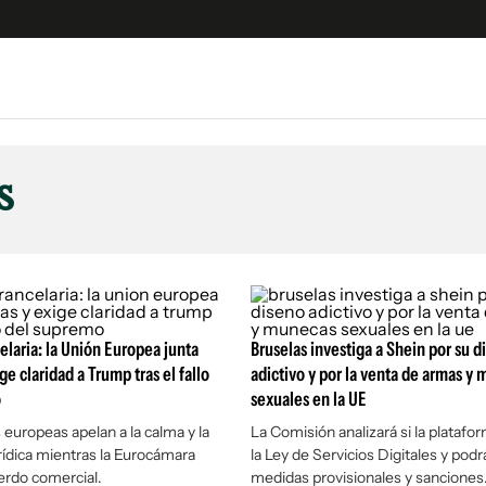
e
S
n
s
es
Siguenos en:
 y Legales
es especiales
ciones
ters
elaria: la Unión Europea junta
Bruselas investiga a Shein por su d
ina
ge claridad a Trump tras el fallo
adictivo y por la venta de armas y
o
sexuales en la UE
 Unidos
 europeas apelan a la calma y la
La Comisión analizará si la plataf
rídica mientras la Eurocámara
la Ley de Servicios Digitales y pod
uerdo comercial.
medidas provisionales y sanciones