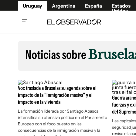
Uruguay
Argentina
España
Estados
Unidos
Home
Lifestyl
Member
Opinió
Noticias sobre
Brusela
Beneficios Member
Fúnebr
Referí
Remates
12°C
Viernes:
Ahora en:
Montevideo
Nacional
Mín
9°
Máx
11°
Edicion
Nubes
Café y Negocios
Publica
Vox traslada a Bruselas su agenda sobre el
Economía y Empresas
Newslet
impacto de la "inmigración masiva" y el
Guerra aranc
impacto en la vivienda
Agro
Argent
fuerzas y exi
La formación liderada por Santiago Abascal
Brand Studio
del Suprem
España
intensifica su ofensiva política en el Parlamento
Mundo
Estados
Las capitales
Europeo con el foco puesto en las
seguridad ju
Cultura y Espectáculos
consecuencias de la inmigración masiva y la
revisa el ac