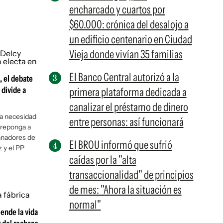
encharcado y cuartos por
$60.000: crónica del desalojo a
un edificio centenario en Ciudad
Vieja donde vivían 35 familias
El Banco Central autorizó a la
, el debate
 divide a
primera plataforma dedicada a
canalizar el préstamo de dinero
la necesidad
entre personas: así funcionará
 reponga a
anadores de
El BROU informó que sufrió
 y el PP
caídas por la "alta
transaccionalidad" de principios
de mes: "Ahora la situación es
normal"
iende la vida