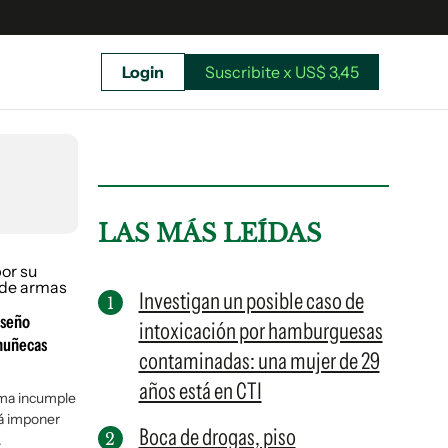
Login
Suscribite x US$ 3,45
uscríbete ahora a El Observador y elegí hasta
donde llegar.
LAS MÁS LEÍDAS
Investigan un posible caso de
iseño
intoxicación por hamburguesas
 muñecas
contaminadas: una mujer de 29
años está en CTI
orma incumple
rá imponer
Boca de drogas, piso
Suscribite x US$ 3,45
.