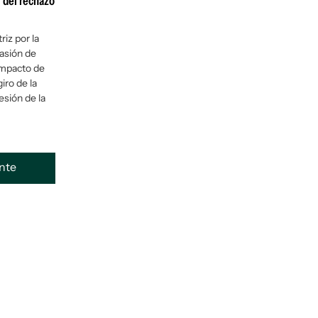
 del rechazo
iz por la
vasión de
impacto de
iro de la
esión de la
ente