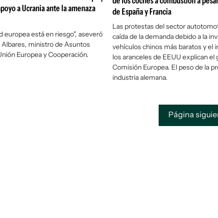
de los coches a combustión a pesar
apoyo a Ucrania ante la amenaza
de España y Francia
Las protestas del sector autotomotr
d europea está en riesgo", aseveró
caída de la demanda debido a la in
Albares, ministro de Asuntos
vehículos chinos más baratos y el 
Unión Europea y Cooperación.
los aranceles de EEUU explican el g
Comisión Europea. El peso de la pr
industria alemana.
Página sigui