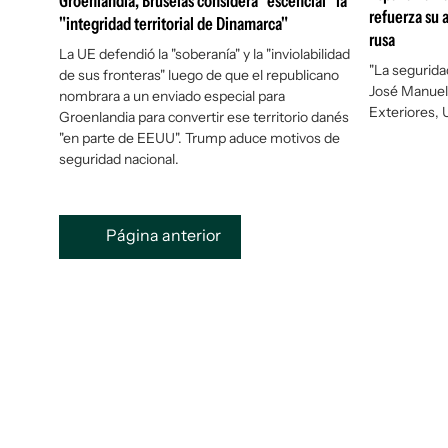
Groenlandia, Bruselas considera "escencial" la
refuerza su 
"integridad territorial de Dinamarca"
rusa
La UE defendió la "soberanía" y la "inviolabilidad
"La segurida
de sus fronteras" luego de que el republicano
José Manuel 
nombrara a un enviado especial para
Exteriores, 
Groenlandia para convertir ese territorio danés
"en parte de EEUU". Trump aduce motivos de
seguridad nacional.
Página anterior