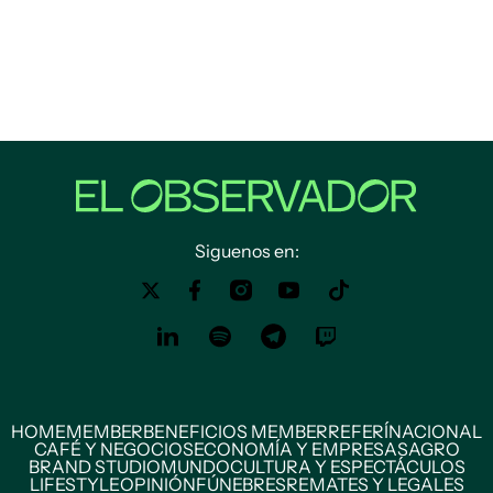
Siguenos en:
HOME
MEMBER
BENEFICIOS MEMBER
REFERÍ
NACIONAL
CAFÉ Y NEGOCIOS
ECONOMÍA Y EMPRESAS
AGRO
BRAND STUDIO
MUNDO
CULTURA Y ESPECTÁCULOS
LIFESTYLE
OPINIÓN
FÚNEBRES
REMATES Y LEGALES