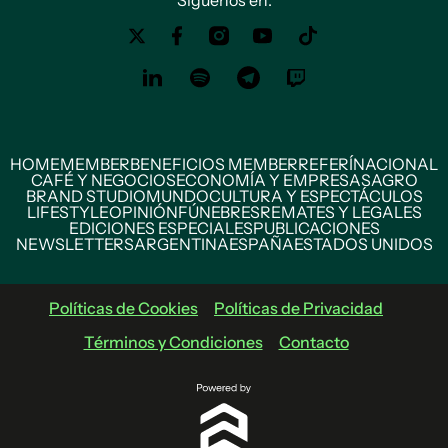
Siguenos en:
HOME
MEMBER
BENEFICIOS MEMBER
REFERÍ
NACIONAL
CAFÉ Y NEGOCIOS
ECONOMÍA Y EMPRESAS
AGRO
BRAND STUDIO
MUNDO
CULTURA Y ESPECTÁCULOS
LIFESTYLE
OPINIÓN
FÚNEBRES
REMATES Y LEGALES
EDICIONES ESPECIALES
PUBLICACIONES
NEWSLETTERS
ARGENTINA
ESPAÑA
ESTADOS UNIDOS
Políticas de Cookies
Políticas de Privacidad
Términos y Condiciones
Contacto