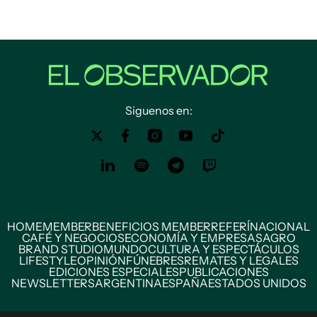
Siguenos en:
HOME
MEMBER
BENEFICIOS MEMBER
REFERÍ
NACIONAL
CAFÉ Y NEGOCIOS
ECONOMÍA Y EMPRESAS
AGRO
BRAND STUDIO
MUNDO
CULTURA Y ESPECTÁCULOS
LIFESTYLE
OPINIÓN
FÚNEBRES
REMATES Y LEGALES
EDICIONES ESPECIALES
PUBLICACIONES
NEWSLETTERS
ARGENTINA
ESPAÑA
ESTADOS UNIDOS