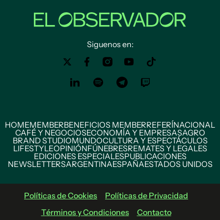
Siguenos en:
HOME
MEMBER
BENEFICIOS MEMBER
REFERÍ
NACIONAL
CAFÉ Y NEGOCIOS
ECONOMÍA Y EMPRESAS
AGRO
BRAND STUDIO
MUNDO
CULTURA Y ESPECTÁCULOS
LIFESTYLE
OPINIÓN
FÚNEBRES
REMATES Y LEGALES
EDICIONES ESPECIALES
PUBLICACIONES
NEWSLETTERS
ARGENTINA
ESPAÑA
ESTADOS UNIDOS
Políticas de Cookies
Políticas de Privacidad
Términos y Condiciones
Contacto