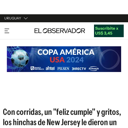
URUGUAY
Suscribite x
URUGUAY
US$ 3,45
ARGENTINA
ESPAÑA
ESTADOS UNIDOS
Con corridas, un "feliz cumple" y gritos,
los hinchas de New Jersey le dieron un