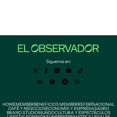
Siguenos en:
HOME
MEMBER
BENEFICIOS MEMBER
REFERÍ
NACIONAL
CAFÉ Y NEGOCIOS
ECONOMÍA Y EMPRESAS
AGRO
BRAND STUDIO
MUNDO
CULTURA Y ESPECTÁCULOS
LIFESTYLE
OPINIÓN
FÚNEBRES
REMATES Y LEGALES