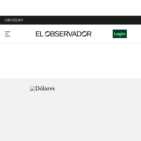
URUGUAY
URUGUAY
Login
ARGENTINA
ESPAÑA
ESTADOS UNIDOS