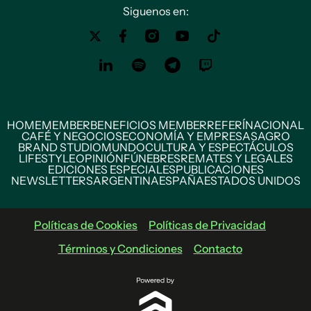
Siguenos en:
HOME
MEMBER
BENEFICIOS MEMBER
REFERÍ
NACIONAL
CAFÉ Y NEGOCIOS
ECONOMÍA Y EMPRESAS
AGRO
BRAND STUDIO
MUNDO
CULTURA Y ESPECTÁCULOS
LIFESTYLE
OPINIÓN
FÚNEBRES
REMATES Y LEGALES
EDICIONES ESPECIALES
PUBLICACIONES
NEWSLETTERS
ARGENTINA
ESPAÑA
ESTADOS UNIDOS
Políticas de Cookies
Políticas de Privacidad
Términos y Condiciones
Contacto