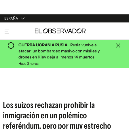
ESPAÑA
URUGUAY
ARGENTINA
GUERRA UCRANIA RUSIA.
Rusia vuelve a
ESPAÑA
atacar: un bombardeo masivo con misiles y
drones en Kiev deja al menos 14 muertos
ESTADOS UNIDOS
Hace 3 horas
Los suizos rechazan prohibir la
inmigración en un polémico
referéndum, pero por muy estrecho