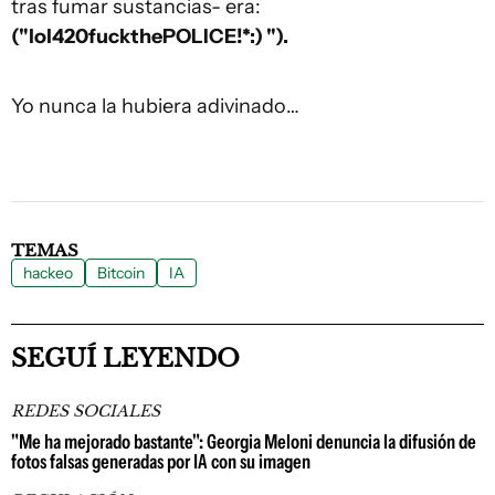
tras fumar sustancias- era:
("lol420fuckthePOLICE!*:) ").
Yo nunca la hubiera adivinado…
TEMAS
hackeo
Bitcoin
IA
SEGUÍ LEYENDO
REDES SOCIALES
"Me ha mejorado bastante": Georgia Meloni denuncia la difusión de
fotos falsas generadas por IA con su imagen