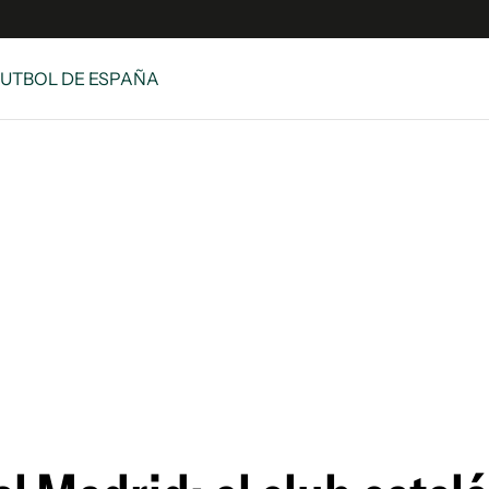
FUTBOL DE ESPAÑA
s
S
 Global
ave
y
ina
 Unidos