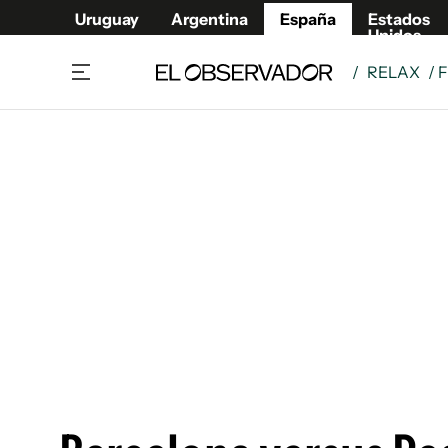
Uruguay
Argentina
España
Estados
Unidos
/
RELAX
/ 
Actualidad
Mirada
Economía y Finanzas
Impacto
Sucede
Data Cl
Relax
Urugua
Cine, series y música
Argent
Madrid & Comunidad
Estados
Pequeños Placeres