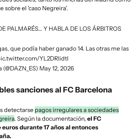
e sobre el 'caso Negreira'.
E PALMARÉS... Y HABLA DE LOS ÁRBITROS
as, que podía haber ganado 14. Las otras me las
ic.twitter.com/YL2DRIidtI
a (@DAZN_ES)
May 12, 2026
sibles sanciones al FC Barcelona
as detectarse
pagos irregulares a sociedades
greira
. Según la documentación,
el FC
e euros durante 17 años al entonces
aña.