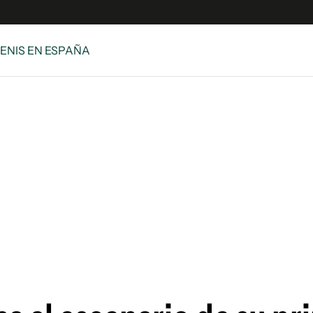
TENIS EN ESPAÑA
s
S
 Global
ave
y
ina
 Unidos