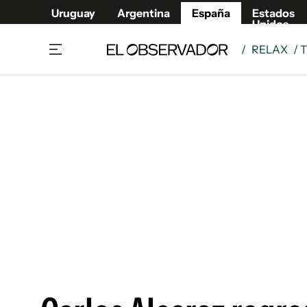
Uruguay
Argentina
España
Estados
Unidos
/
RELAX
/ 
Actualidad
Mirada
Economía y Finanzas
Impacto
Sucede
Data Cl
Relax
Urugua
Cine, series y música
Argent
Madrid & Comunidad
Estados
Pequeños Placeres