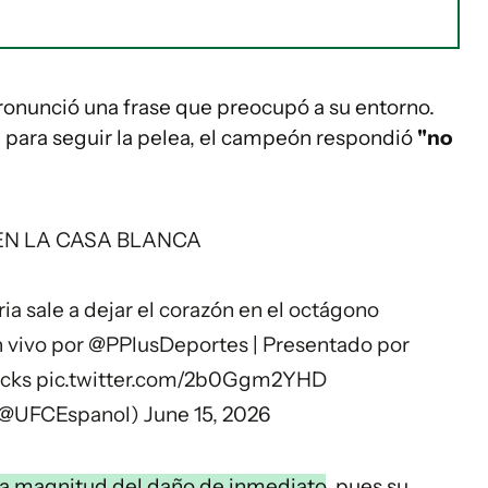
 pronunció una frase que preocupó a su entorno.
para seguir la pelea, el campeón respondió
"no
N LA CASA BLANCA
ria sale a dejar el corazón en el octágono
 vivo por
@PPlusDeportes
| Presentado por
cks
pic.twitter.com/2b0Ggm2YHD
(@UFCEspanol)
June 15, 2026
 la magnitud del daño de inmediato
, pues su