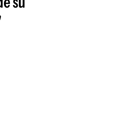
de su
guenos en:
"