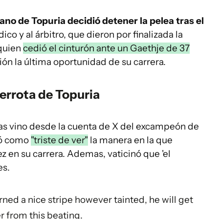
no de Topuria decidió detener la pelea tras el
ico y al árbitro, que dieron por finalizada la
 quien
cedió el cinturón ante un Gaethje de 37
n la última oportunidad de su carrera.
errota de Topuria
as vino desde la cuenta de X del excampeón de
icó como
"triste de ver"
la manera en la que
z en su carrera. Ademas, vaticinó que 'el
es.
rned a nice stripe however tainted, he will get
r from this beating.