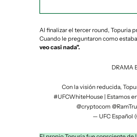
Al finalizar el tercer round, Topuria
Cuando le preguntaron como estaba 
veo casi nada".
DRAMA E
Con la visión reducida, Topu
#UFCWhiteHouse
| Estamos en
@cryptocom
@RamTru
— UFC Español 
El propio Topuria fue consciente de