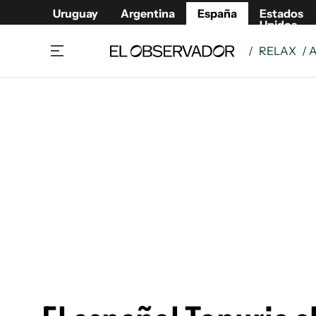
Uruguay
Argentina
España
Estados
Unidos
/
RELAX
/ 
Actualidad
Mirada
Economía y Finanzas
Impacto
Sucede
Data Cl
Relax
Urugua
Cine, series y música
Argent
Madrid & Comunidad
Estados
Pequeños Placeres