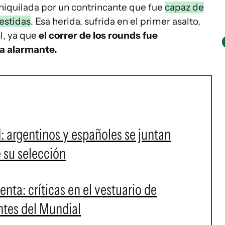
 aniquilada por un contrincante que fue
capaz de
bestidas
. Esa herida, sufrida en el primer asalto,
ol, ya que
el correr de los rounds fue
ra alarmante.
: argentinos y españoles se juntan
e su selección
nta: críticas en el vestuario de
antes del Mundial