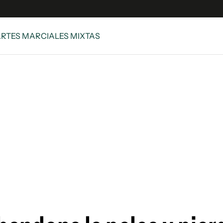
ARTES MARCIALES MIXTAS
s
S
 Global
ave
y
ina
 Unidos