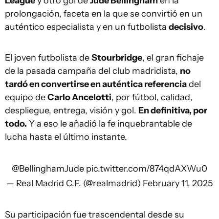
League
y otro gol de
Jude Bellingham
en la
prolongación, faceta en la que se convirtió en un
auténtico especialista y en un futbolista
decisivo
.
El joven futbolista de
Stourbridge
, el gran fichaje
de la pasada campaña del club madridista,
no
tardó en convertirse en auténtica referencia
del
equipo de
Carlo Ancelotti
, por fútbol, calidad,
despliegue, entrega, visión y gol.
En definitiva, por
todo.
Y a eso le añadió la fe inquebrantable de
lucha hasta el último instante.
@BellinghamJude
pic.twitter.com/874qdAXWu0
— Real Madrid C.F. (@realmadrid)
February 11, 2025
Su participación fue trascendental desde su