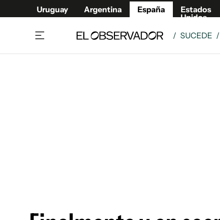
Uruguay
Argentina
España
Estados
Unidos
/
SUCEDE
Actualidad
Mirada
Economía y Finanzas
Impacto
Sucede
Data Cl
Relax
Urugua
Cine, series y música
Argent
Madrid & Comunidad
Estados
Pequeños Placeres