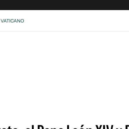
/ VATICANO
s
S
 Global
ave
y
ina
 Unidos