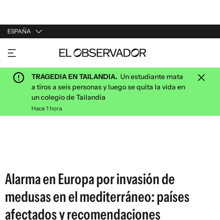
ESPAÑA
URUGUAY
ARGENTINA
TRAGEDIA EN TAILANDIA.
Un estudiante mata
ESPAÑA
a tiros a seis personas y luego se quita la vida en
un colegio de Tailandia
ESTADOS UNIDOS
Hace 1 hora
Alarma en Europa por invasión de
medusas en el mediterráneo: países
afectados y recomendaciones