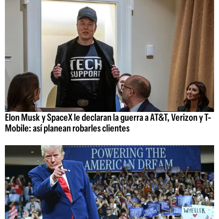
Elon Musk y SpaceX le declaran la guerra a AT&T, Verizon y T-
Mobile: así planean robarles clientes