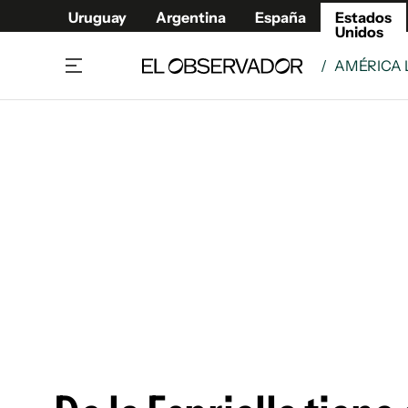
Uruguay
Argentina
España
Estados
Unidos
/
AMÉRICA 
Home
América
Política
Deport
Economía
Urugua
Sociedad
Argent
Inmigración
España