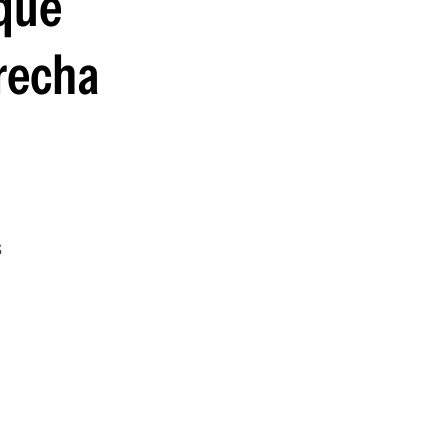
¿qué
guenos en:
recha
s