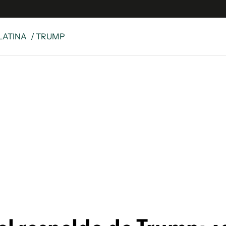
LATINA
/ TRUMP
 Latina
S
es
y
ina