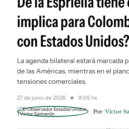
De la Espriella tien
implica para Colomb
con Estados Unidos
La agenda bilateral estará marcada p
de las Américas, mientras en el plan
tensiones comerciales.
27 de junio de 2026
9:05 hs
Por
Víctor 